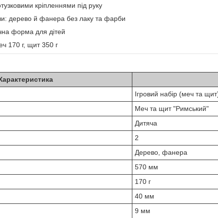
тузковими кріпленнями під руку
ли: дерево й фанера без лаку та фарби
ечна форма для дітей
ч 170 г, щит 350 г
Характеристика
Ігровий набір (меч та щит
Меч та щит "Римський"
Дитяча
2
Дерево, фанера
570 мм
170 г
40 мм
9 мм