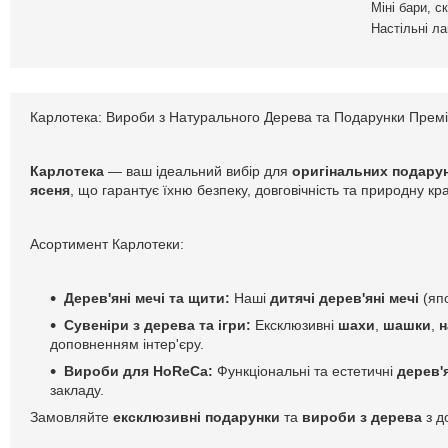
Міні бари, с
Настільні л
Карлотека: Вироби з Натурального Дерева та Подарунки Прем
Карлотека
— ваш ідеальний вибір для
оригінальних подарун
ясеня
, що гарантує їхню безпеку, довговічність та природну к
Асортимент Карлотеки:
Дерев'яні мечі та щити:
Наші
дитячі дерев'яні мечі
(япо
Сувеніри з дерева та ігри:
Ексклюзивні
шахи
,
шашки
,
н
доповненням інтер'єру.
Вироби для HoReCa:
Функціональні та естетичні
дерев'
закладу.
Замовляйте
ексклюзивні подарунки
та
вироби з дерева
з д