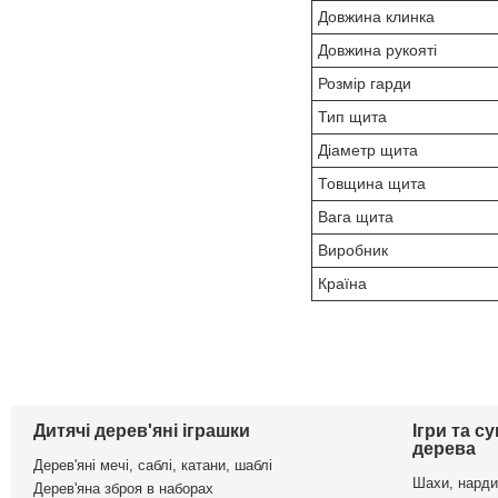
Довжина клинка
Довжина рукояті
Розмір гарди
Тип щита
Діаметр щита
Товщина щита
Вага щита
Виробник
Країна
Дитячі дерев'яні іграшки
Ігри та с
дерева
Дерев'яні мечі, саблі, катани, шаблі
Шахи, нарди
Дерев'яна зброя в наборах