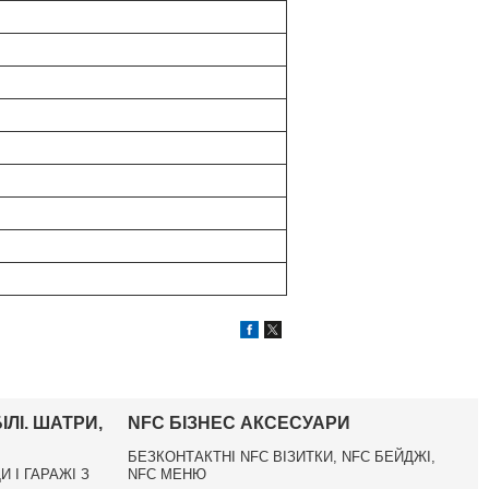
ЛІ. ШАТРИ,
NFC БІЗНЕС АКСЕСУАРИ
БЕЗКОНТАКТНІ NFC ВІЗИТКИ, NFC БЕЙДЖІ,
И І ГАРАЖІ З
NFC МЕНЮ