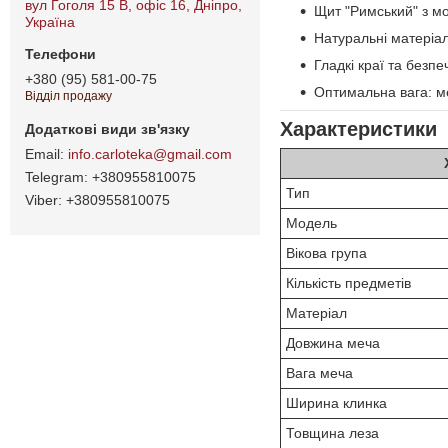
вул Гоголя 15 B, офіс 16, Дніпро,
Щит "Римський" з мо
Україна
Натуральні матеріа
Гладкі краї та безп
+380 (95) 581-00-75
Оптимальна вага: ме
Відділ продажу
Характеристики
info.carloteka@gmail.com
+380955810075
Тип
+380955810075
Модель
Вікова група
Кількість предметів
Матеріал
Довжина меча
Вага меча
Ширина клинка
Товщина леза