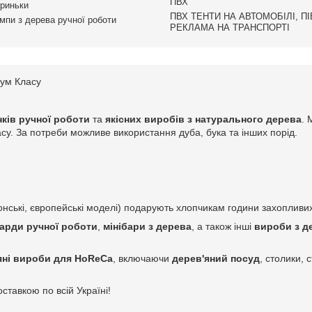
ПВХ
криньки
ПВХ ТЕНТИ НА АВТОМОБІЛІ, П
ампи з дерева ручної роботи
РЕКЛАМА НА ТРАНСПОРТІ
іум Класу
ків ручної роботи
та
якісних виробів з натурального дерева
. 
расу. За потреби можливе використання дуба, бука та інших порід.
нські, європейські моделі) подарують хлопчикам години захопливих
арди ручної роботи
,
мінібари з дерева
, а також інші
вироби з д
яні вироби для HoReCa
, включаючи
дерев'яний посуд
, столики, 
оставкою по всій Україні!