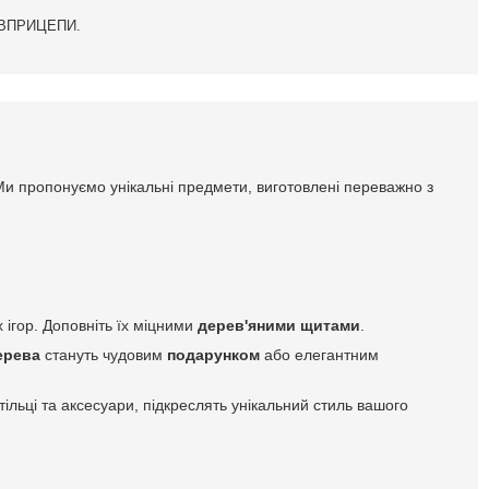
ІВПРИЦЕПИ.
Ми пропонуємо унікальні предмети, виготовлені переважно з
 ігор. Доповніть їх міцними
дерев'яними щитами
.
ерева
стануть чудовим
подарунком
або елегантним
стільці та аксесуари, підкреслять унікальний стиль вашого