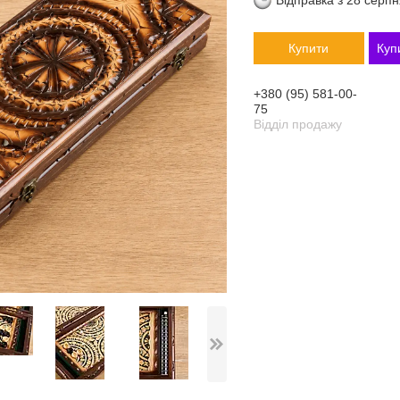
Відправка з 28 серп
Купити
Куп
+380 (95) 581-00-
75
Відділ продажу