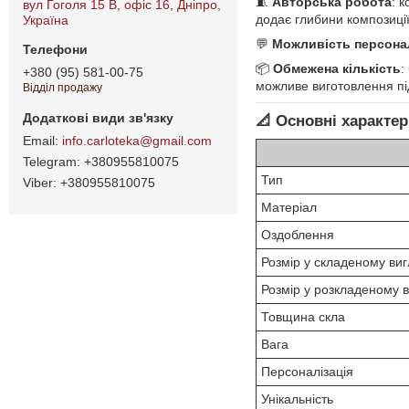
🧵
Авторська робота
: 
вул Гоголя 15 B, офіс 16, Дніпро,
додає глибини композиції
Україна
💬
Можливість персонал
📦
Обмежена кількість
:
+380 (95) 581-00-75
можливе виготовлення пі
Відділ продажу
📐 Основні характе
info.carloteka@gmail.com
+380955810075
Тип
+380955810075
Матеріал
Оздоблення
Розмір у складеному виг
Розмір у розкладеному в
Товщина скла
Вага
Персоналізація
Унікальність