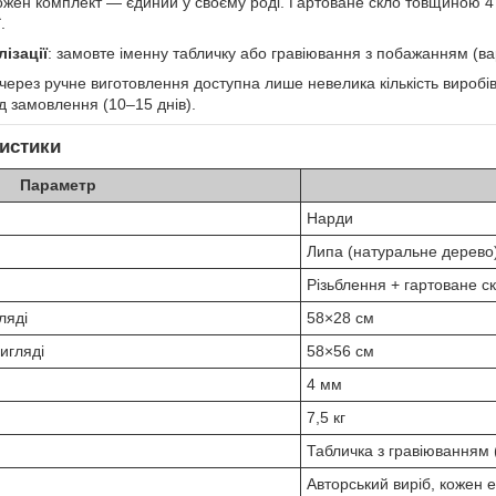
кожен комплект — єдиний у своєму роді. Гартоване скло товщиною 
.
ізації
: замовте іменну табличку або гравіювання з побажанням (вар
 через ручне виготовлення доступна лише невелика кількість виробі
д замовлення (10–15 днів).
ристики
Параметр
Нарди
Липа (натуральне дерево
Різьблення + гартоване с
ляді
58×28 см
игляді
58×56 см
4 мм
7,5 кг
Табличка з гравіюванням (
Авторський виріб, кожен 