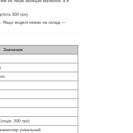
4 мм не лише захищає малюнок, а й
тість 300 грн).
в. Якщо моделі немає на складі —
Значення
)
кло
опція, 300 грн)
екземпляр унікальний