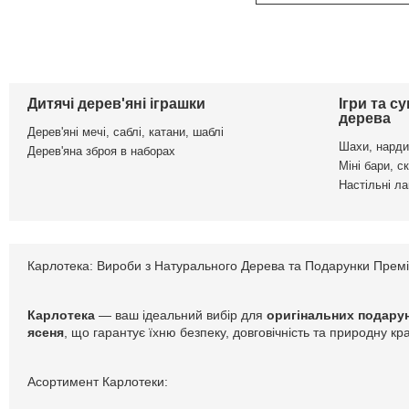
Дитячі дерев'яні іграшки
Ігри та с
дерева
Дерев'яні мечі, саблі, катани, шаблі
Шахи, нарди
Дерев'яна зброя в наборах
Міні бари, с
Настільні л
Карлотека: Вироби з Натурального Дерева та Подарунки Прем
Карлотека
— ваш ідеальний вибір для
оригінальних подарун
ясеня
, що гарантує їхню безпеку, довговічність та природну к
Асортимент Карлотеки: