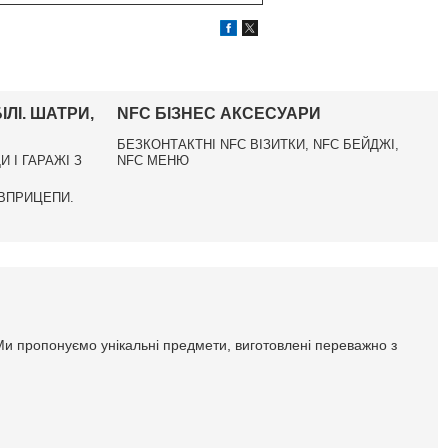
ЛІ. ШАТРИ,
NFC БІЗНЕС АКСЕСУАРИ
БЕЗКОНТАКТНІ NFC ВІЗИТКИ, NFC БЕЙДЖІ,
И І ГАРАЖІ З
NFC МЕНЮ
ІВПРИЦЕПИ.
Ми пропонуємо унікальні предмети, виготовлені переважно з