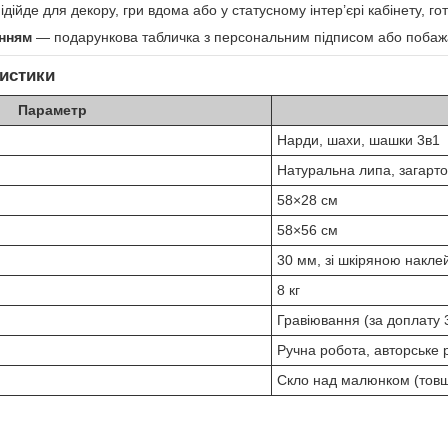
ідійде для декору, гри вдома або у статусному інтер’єрі кабінету, го
анням
— подарункова табличка з персональним підписом або побажа
ристики
Параметр
Нарди, шахи, шашки 3в1
Натуральна липа, загарто
58×28 см
58×56 см
30 мм, зі шкіряною накле
8 кг
Гравіювання (за доплату 
Ручна робота, авторське 
Скло над малюнком (тов