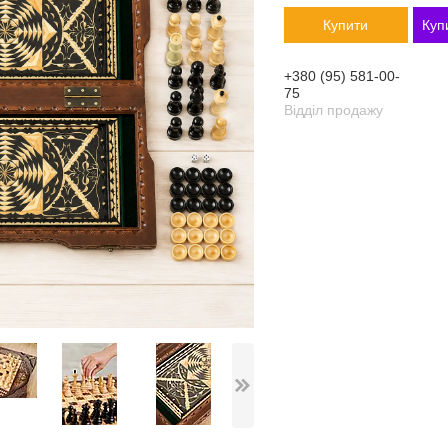
Купити
Куп
+380 (95) 581-00-
75
Відділ продажу