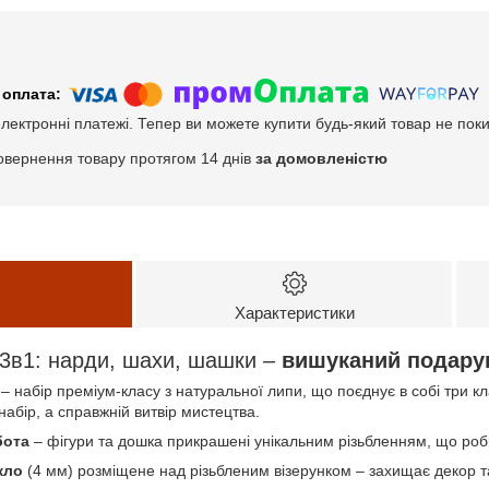
електронні платежі. Тепер ви можете купити будь-який товар не пок
овернення товару протягом 14 днів
за домовленістю
Характеристики
 3в1: нарди, шахи, шашки –
вишуканий подарун
– набір преміум-класу з натуральної липи, що поєднує в собі три кла
набір, а справжній витвір мистецтва.
бота
– фігури та дошка прикрашені унікальним різьбленням, що ро
кло
(4 мм) розміщене над різьбленим візерунком – захищає декор та