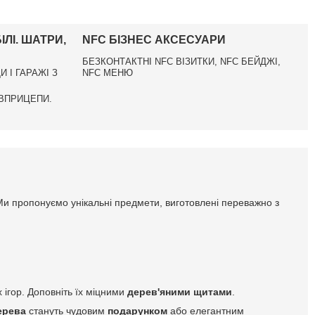
ЛІ. ШАТРИ,
NFC БІЗНЕС АКСЕСУАРИ
БЕЗКОНТАКТНІ NFC ВІЗИТКИ, NFC БЕЙДЖІ,
И І ГАРАЖІ З
NFC МЕНЮ
ІВПРИЦЕПИ.
Ми пропонуємо унікальні предмети, виготовлені переважно з
 ігор. Доповніть їх міцними
дерев'яними щитами
.
ерева
стануть чудовим
подарунком
або елегантним