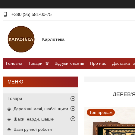
+380 (95) 581-00-75
Карлотека
Головна
Товари
Відгуки клієнтів
Про нас
Доставка т
ДЕРЕВ'
Товари
Дерев'яні мечі, шаблі, щити
Топ продаж
Шахи, нарди, шашки
Вази ручної роботи