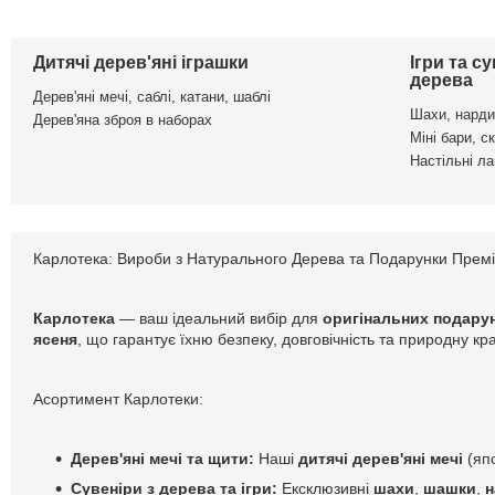
Дитячі дерев'яні іграшки
Ігри та с
дерева
Дерев'яні мечі, саблі, катани, шаблі
Шахи, нарди
Дерев'яна зброя в наборах
Міні бари, с
Настільні л
Карлотека: Вироби з Натурального Дерева та Подарунки Прем
Карлотека
— ваш ідеальний вибір для
оригінальних подарун
ясеня
, що гарантує їхню безпеку, довговічність та природну к
Асортимент Карлотеки:
Дерев'яні мечі та щити:
Наші
дитячі дерев'яні мечі
(япо
Сувеніри з дерева та ігри:
Ексклюзивні
шахи
,
шашки
,
н