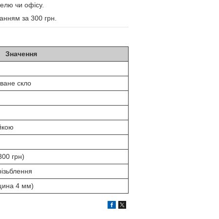
телю чи офісу.
нням за 300 грн.
Значення
ване скло
йкою
300 грн)
різьблення
щина 4 мм)