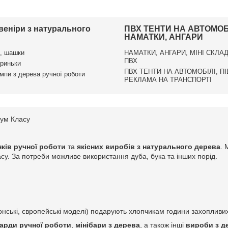
увеніри з натурального
ПВХ ТЕНТИ НА АВТОМОБІ
НАМАТКИ, АНГАРИ
, шашки
НАМАТКИ, АНГАРИ, МІНІ СКЛАД
ПВХ
криньки
ПВХ ТЕНТИ НА АВТОМОБІЛІ, П
ампи з дерева ручної роботи
РЕКЛАМА НА ТРАНСПОРТІ
іум Класу
ків ручної роботи
та
якісних виробів з натурального дерева
. 
расу. За потреби можливе використання дуба, бука та інших порід.
нські, європейські моделі) подарують хлопчикам години захопливих
арди ручної роботи
,
мінібари з дерева
, а також інші
вироби з д