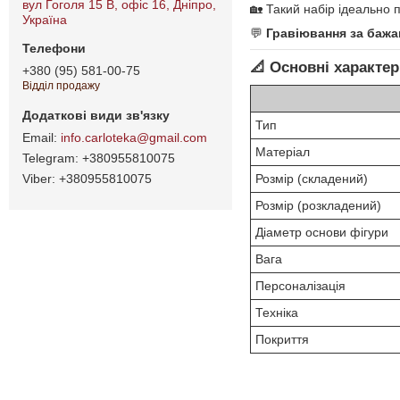
вул Гоголя 15 B, офіс 16, Дніпро,
🏡 Такий набір ідеально п
Україна
💬
Гравіювання за баж
📐 Основні характе
+380 (95) 581-00-75
Відділ продажу
Тип
info.carloteka@gmail.com
Матеріал
+380955810075
+380955810075
Розмір (складений)
Розмір (розкладений)
Діаметр основи фігури
Вага
Персоналізація
Техніка
Покриття