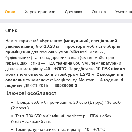
Опис
Характеристики
Доставка
Оплата
Умови п
Опис
Намет каркасний «Британка»
(модульний, спеціальний
уніфікований)
5,5×10,28 м —
просторе мобільне збірне
приміщення
для польових умов (військові, медики,
будівельники) та господарських задач (склад, майстерня,
гараж). Дах і стіни —
ПВХ тканина 650 г/м²
, температурний
діапазон матеріалу
-40…+70°C
. Передбачено
10 ПВХ вікон з
москітною сіткою
,
вхід з тамбуром 1,2×2 м
,
2 виходи під
опалення
та комплект фіксації тенту. Монтаж —
4 години, 4
людини
. ДК 021:2015 —
39520000-3
.
Ключові особливості
Площа: 56,6 м², проживання: 20 осіб (1 ярус) / 36 осіб
(2 яруси)
Тент ПВХ 650 г/м²: міцний поліестер + ПВХ з обох
боків + захисний лак
Температурна стійкість матеріалу: -40…+70°C