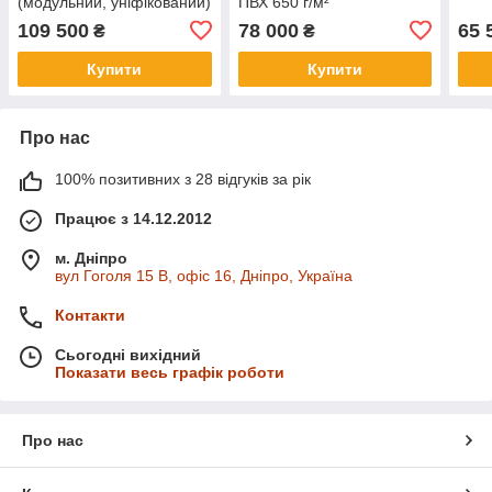
(модульний, уніфікований)
ПВХ 650 г/м²
ПВХ 650 г/м²
109 500
78 000
65 
₴
₴
Купити
Купити
Про нас
100% позитивних з 28 відгуків за рік
Працює з 14.12.2012
м. Дніпро
вул Гоголя 15 B, офіс 16, Дніпро, Україна
Контакти
Сьогодні вихідний
Показати весь графік роботи
Про нас