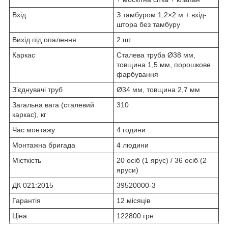
Вхід
З тамбуром 1,2×2 м + вхід-
штора без тамбуру
Вихід під опалення
2 шт.
Каркас
Сталева труба Ø38 мм,
товщина 1,5 мм, порошкове
фарбування
З’єднувачі труб
Ø34 мм, товщина 2,7 мм
Загальна вага (сталевий
310
каркас), кг
Час монтажу
4 години
Монтажна бригада
4 людини
Місткість
20 осіб (1 ярус) / 36 осіб (2
яруси)
ДК 021:2015
39520000-3
Гарантія
12 місяців
Ціна
122800 грн