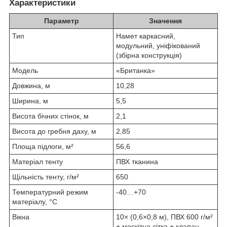
Характеристики
Параметр
Значення
Тип
Намет каркасний,
модульний, уніфікований
(збірна конструкція)
Модель
«Британка»
Довжина, м
10,28
Ширина, м
5,5
Висота бічних стінок, м
2,1
Висота до гребня даху, м
2,85
Площа підлоги, м²
56,6
Матеріал тенту
ПВХ тканина
Щільність тенту, г/м²
650
Температурний режим
-40…+70
матеріалу, °C
Вікна
10× (0,6×0,8 м), ПВХ 600 г/м²
+ москітна сітка + клапан