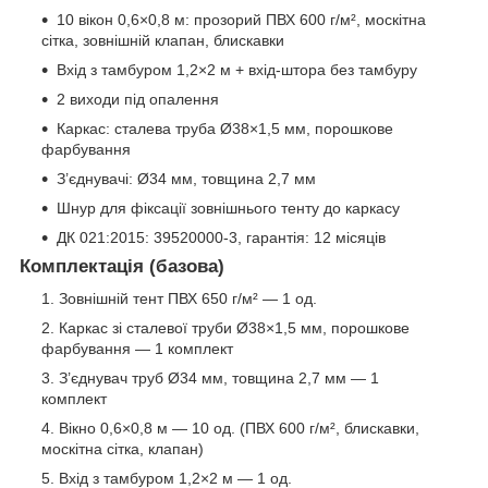
10 вікон 0,6×0,8 м: прозорий ПВХ 600 г/м², москітна
сітка, зовнішній клапан, блискавки
Вхід з тамбуром 1,2×2 м + вхід-штора без тамбуру
2 виходи під опалення
Каркас: сталева труба Ø38×1,5 мм, порошкове
фарбування
З’єднувачі: Ø34 мм, товщина 2,7 мм
Шнур для фіксації зовнішнього тенту до каркасу
ДК 021:2015: 39520000-3, гарантія: 12 місяців
Комплектація (базова)
Зовнішній тент ПВХ 650 г/м² — 1 од.
Каркас зі сталевої труби Ø38×1,5 мм, порошкове
фарбування — 1 комплект
З’єднувач труб Ø34 мм, товщина 2,7 мм — 1
комплект
Вікно 0,6×0,8 м — 10 од. (ПВХ 600 г/м², блискавки,
москітна сітка, клапан)
Вхід з тамбуром 1,2×2 м — 1 од.