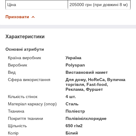
Ціна
205000 грн (при довжині 8 м)
Приховати
Характеристики
Основні атрибути
Країна виробник
Україна
Виробник
Polyspan
Вид
Виставковий намет
Сфера використання
Для дому, HoReCa, Вулична
торгівля, Fast-food,
Реклама, Фуршет
Кількість стінок
4 шт.
Матеріал каркасу (опор)
Сталь
Тканина
Поліестр
Покриття тканини
Полівінілхлоридне
Щільність
650 г/м2
Колір
Білий