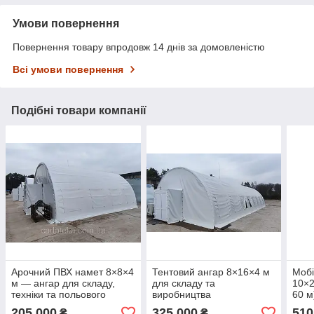
Умови повернення
Повернення товару впродовж 14 днів за домовленістю
Всі умови повернення
Подібні товари компанії
Арочний ПВХ намет 8×8×4
Тентовий ангар 8×16×4 м
Мобі
м — ангар для складу,
для складу та
10×2
техніки та польового
виробництва
60 м
використання
205 000
325 000
510
₴
₴