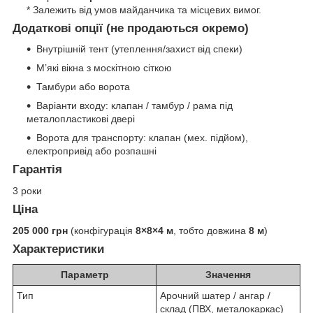
* Залежить від умов майданчика та місцевих вимог.
Додаткові опції (не продаються окремо)
Внутрішній тент (утеплення/захист від спеки)
М’які вікна з москітною сіткою
Тамбури або ворота
Варіанти входу: клапан / тамбур / рама під
металопластикові двері
Ворота для транспорту: клапан (мех. підйом),
електропривід або розпашні
Гарантія
3 роки
Ціна
205 000 грн
(конфігурація
8×8×4 м
, тобто довжина
8 м
)
Характеристики
Параметр
Значення
Тип
Арочний шатер / ангар /
склад (ПВХ, металокаркас)