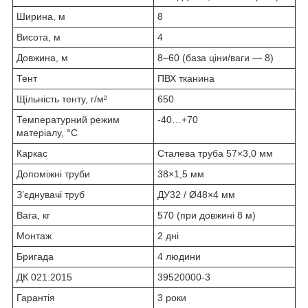
Ширина, м
8
Висота, м
4
Довжина, м
8–60 (база ціни/ваги — 8)
Тент
ПВХ тканина
Щільність тенту, г/м²
650
Температурний режим
-40…+70
матеріалу, °C
Каркас
Сталева труба 57×3,0 мм
Допоміжні труби
38×1,5 мм
З’єднувачі труб
ДУ32 / Ø48×4 мм
Вага, кг
570 (при довжині 8 м)
Монтаж
2 дні
Бригада
4 людини
ДК 021:2015
39520000-3
Гарантія
3 роки