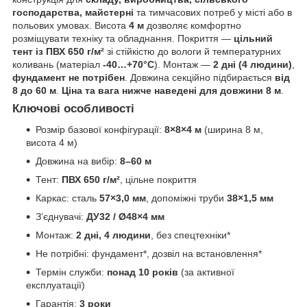
господарства, майстерні
та тимчасових потреб у місті або в
польових умовах. Висота
4 м
дозволяє комфортно
розміщувати техніку та обладнання. Покриття —
цільний
тент із ПВХ 650 г/м²
зі стійкістю до вологи й температурних
коливань (матеріал
-40…+70°C
). Монтаж —
2 дні (4 людини)
,
фундамент не потрібен
. Довжина секційно підбирається
від
8 до 60 м
.
Ціна та вага нижче наведені для довжини 8 м
.
Ключові особливості
Розмір базової конфігурації:
8×8×4 м
(ширина 8 м,
висота 4 м)
Довжина на вибір:
8–60 м
Тент:
ПВХ 650 г/м²
, цільне покриття
Каркас: сталь
57×3,0 мм
, допоміжні труби
38×1,5 мм
З’єднувачі:
ДУ32 / Ø48×4 мм
Монтаж:
2 дні, 4 людини
, без спецтехніки*
Не потрібні: фундамент*, дозвіл на встановлення*
Термін служби:
понад 10 років
(за активної
експлуатації)
Гарантія:
3 роки