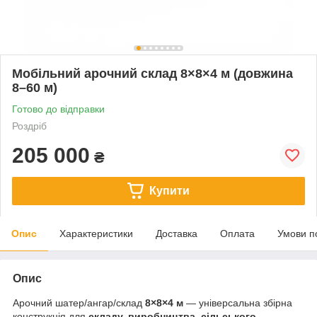
Мобільний арочний склад 8×8×4 м (довжина
8–60 м)
Готово до відправки
Роздріб
205 000
₴
Купити
Опис
Характеристики
Доставка
Оплата
Умови п
Опис
Арочний шатер/ангар/склад
8×8×4 м
— універсальна збірна
конструкція для
складу, виробництва, сільського