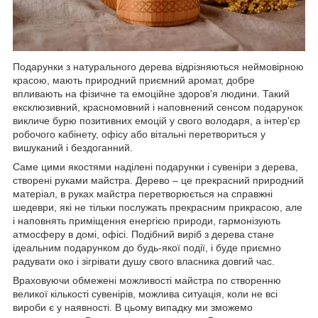
Подарунки з натурального дерева відрізняються неймовірною
красою, мають природний приємний аромат, добре
впливають на фізичне та емоційне здоров'я людини. Такий
ексклюзивний, красномовний і наповнений сенсом подарунок
викличе бурю позитивних емоцій у свого володаря, а інтер'єр
робочого кабінету, офісу або вітальні перетвориться у
вишуканий і бездоганний.
Саме цими якостями наділені подарунки і сувеніри з дерева,
створені руками майстра. Дерево – це прекрасний природний
матеріал, в руках майстра перетворюється на справжні
шедеври, які не тільки послужать прекрасним прикрасою, але
і наповнять приміщення енергією природи, гармонізують
атмосферу в домі, офісі. Подібний виріб з дерева стане
ідеальним подарунком до будь-якої події, і буде приємно
радувати око і зігрівати душу свого власника довгий час.
Враховуючи обмежені можливості майстра по створенню
великої кількості сувенірів, можлива ситуація, коли не всі
вироби є у наявності. В цьому випадку ми зможемо