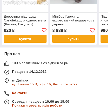
Дерев’яна підставка
Мінібар Гармата -
Підс
Carloteka для одного меча
ексклюзивний подарунок з
япон
(Катана, Вакідзасі)
дерева
(кат
620
8 888
990
₴
₴
Купити
Купити
Про нас
100% позитивних з 28 відгуків за рік
Працює з 14.12.2012
м. Дніпро
вул Гоголя 15 B, офіс 16, Дніпро, Україна
Контакти
Сьогодні працює з 10:00 до 19:00
Показати весь графік роботи